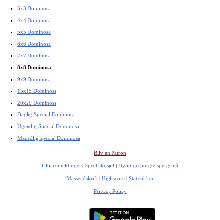
3x3 Dominosa
4x4 Dominosa
5x5 Dominosa
6x6 Dominosa
7x7 Dominosa
8x8 Dominosa
9x9 Dominosa
15x15 Dominosa
20x20 Dominosa
Daglig Special Dominosa
Ugentlig Special Dominosa
Månedlig special Dominosa
Bliv en Patron
Tilbagemeldinger
|
Specifikt spil
|
Hyppigt spurgte spørgsmål
Masseudskrift
|
Highscore
|
Statistikker
Privacy Policy