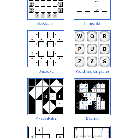
Skyskraber
Futoshiki
Renzoku
Word search games
Shakashaka
Kakuro