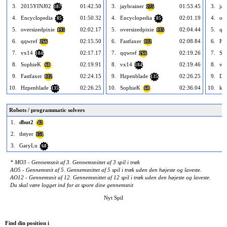
3.
2015YINJ02
01:42.50
3.
jaybrainer
01:53.45
3.
jay
187
275
4.
Encyclopedia
01:50.32
4.
Encyclopedia
02:01.19
4.
ove
85
85
5.
oversizedpixie
02:02.17
5.
oversizedpixie
02:04.44
5.
qq
135
135
6.
qqwref
02:15.50
6.
Fastfaxer
02:08.84
6.
Fas
266
132
7.
vx14
02:17.17
7.
qqwref
02:19.26
7.
So
184
266
8.
SophieK
02:19.91
8.
vx14
02:19.46
8.
vx
60
184
9.
Fastfaxer
02:24.15
9.
Hzpenblade
02:26.25
9.
Do
132
135
10.
Hzpenblade
02:26.25
10.
SophieK
02:36.04
10.
ky
135
60
Robots / programmatic solvers
1.
dbut2
42
2.
tlstyer
151
3.
GaryLu
68
* MO3 - Gennemsnit af 3. Gennemsnittet af 3 spil i træk
AO5 - Gennemsnit af 5. Gennemsnittet af 5 spil i træk uden den højeste og laveste.
AO12 - Gennemsnit af 12. Gennemsnittet af 12 spil i træk uden den højeste og laveste.
Du skal være logget ind for at spore dine gennemsnit
Nyt Spil
Find din position i