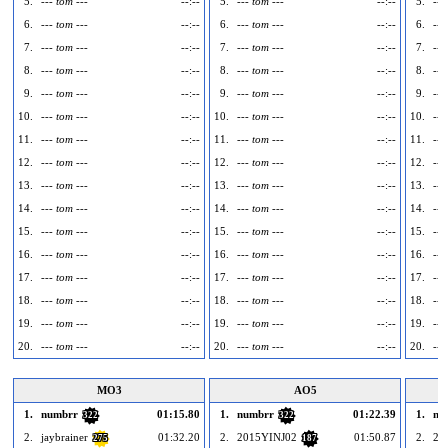
5.
--- tom ---
--:--
5.
--- tom ---
--:--
5.
---
6.
--- tom ---
--:--
6.
--- tom ---
--:--
6.
---
7.
--- tom ---
--:--
7.
--- tom ---
--:--
7.
---
8.
--- tom ---
--:--
8.
--- tom ---
--:--
8.
---
9.
--- tom ---
--:--
9.
--- tom ---
--:--
9.
---
10.
--- tom ---
--:--
10.
--- tom ---
--:--
10.
---
11.
--- tom ---
--:--
11.
--- tom ---
--:--
11.
---
12.
--- tom ---
--:--
12.
--- tom ---
--:--
12.
---
13.
--- tom ---
--:--
13.
--- tom ---
--:--
13.
---
14.
--- tom ---
--:--
14.
--- tom ---
--:--
14.
---
15.
--- tom ---
--:--
15.
--- tom ---
--:--
15.
---
16.
--- tom ---
--:--
16.
--- tom ---
--:--
16.
---
17.
--- tom ---
--:--
17.
--- tom ---
--:--
17.
---
18.
--- tom ---
--:--
18.
--- tom ---
--:--
18.
---
19.
--- tom ---
--:--
19.
--- tom ---
--:--
19.
---
20.
--- tom ---
--:--
20.
--- tom ---
--:--
20.
---
MO3
AO5
1.
numbrr
01:15.80
1.
numbrr
01:22.39
1.
nu
322
322
2.
jaybrainer
01:32.20
2.
2015YINJ02
01:50.87
2.
20
275
187