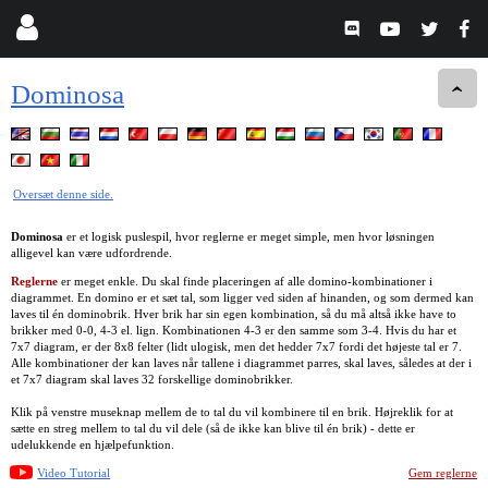
Dominosa
Oversæt denne side.
Dominosa
er et logisk puslespil, hvor reglerne er meget simple, men hvor løsningen
alligevel kan være udfordrende.
Reglerne
er meget enkle. Du skal finde placeringen af alle domino-kombinationer i
diagrammet. En domino er et sæt tal, som ligger ved siden af hinanden, og som dermed kan
laves til én dominobrik. Hver brik har sin egen kombination, så du må altså ikke have to
brikker med 0-0, 4-3 el. lign. Kombinationen 4-3 er den samme som 3-4. Hvis du har et
7x7 diagram, er der 8x8 felter (lidt ulogisk, men det hedder 7x7 fordi det højeste tal er 7.
Alle kombinationer der kan laves når tallene i diagrammet parres, skal laves, således at der i
et 7x7 diagram skal laves 32 forskellige dominobrikker.
Klik på venstre museknap mellem de to tal du vil kombinere til en brik. Højreklik for at
sætte en streg mellem to tal du vil dele (så de ikke kan blive til én brik) - dette er
udelukkende en hjælpefunktion.
Video Tutorial
Gem reglerne