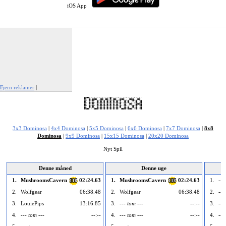
iOS App
Fjern reklamer
|
Rapportér denne annonce
3x3 Dominosa
|
4x4 Dominosa
|
5x5 Dominosa
|
6x6 Dominosa
|
7x7 Dominosa
|
8x8
Dominosa
|
9x9 Dominosa
|
15x15 Dominosa
|
20x20 Dominosa
Nyt Spil
Denne måned
Denne uge
1.
MushroomsCavern
02:24.63
1.
MushroomsCavern
02:24.63
1.
---
118
118
2.
Wolfgear
06:38.48
2.
Wolfgear
06:38.48
2.
---
3.
LouiePips
13:16.85
3.
--- tom ---
--:--
3.
---
4.
--- tom ---
--:--
4.
--- tom ---
--:--
4.
---